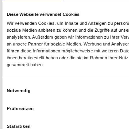
Note
Note
den Ärzten für die gute
1,0
1,0
Zahnbehandlung, es war für …
Mehr
Diese Webseite verwendet Cookies
Ästhetische Zahnmediziner
in Bochum
Wir verwenden Cookies, um Inhalte und Anzeigen zu personal
soziale Medien anbieten zu können und die Zugriffe auf uns
analysieren. Außerdem geben wir Informationen zu Ihrer Ve
an unsere Partner für soziale Medien, Werbung und Analysen
Dervis Koyupinar
führen diese Informationen möglicherweise mit weiteren Da
01/2021
ihnen bereitgestellt haben oder die sie im Rahmen Ihrer Nut
gesammelt haben.
Ästhetische Zahnmediziner
in Bochum auf
jameda
Einwilligungsauswahl
Notwendig
Dervis Koyupinar
Präferenzen
01/2021
Statistiken
Parodontologen