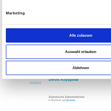
in Bochum auf
jameda
Marketing
Dervis Koyupinar
01/2021
Alle zulassen
Zahnärzte
Auswahl erlauben
in Bochum auf
jameda
Ablehnen
Dervis Koyupinar
01/2021
Ästhetische Zahnmediziner
in Bochum auf
jameda