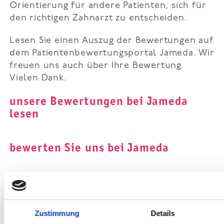
Orientierung für andere Patienten, sich für
den richtigen Zahnarzt zu entscheiden.
Lesen Sie einen Auszug der Bewertungen auf
dem Patientenbewertungsportal Jameda. Wir
freuen uns auch über Ihre Bewertung.
Vielen Dank.
unsere Bewertungen bei Jameda
lesen
bewerten Sie uns bei Jameda
Gute Behandlung und
Von Patienten
Von Patienten
freundliche Beratung
Zustimmung
Details
bewertet mit
bewertet mit
Vorab bedanke Ich mich bei